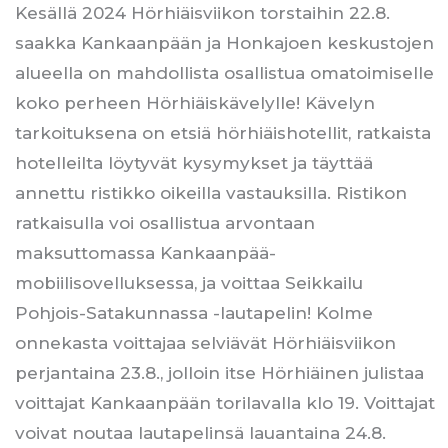
Kesällä 2024 Hörhiäisviikon torstaihin 22.8.
saakka Kankaanpään ja Honkajoen keskustojen
alueella on mahdollista osallistua omatoimiselle
koko perheen Hörhiäiskävelylle! Kävelyn
tarkoituksena on etsiä hörhiäishotellit, ratkaista
hotelleilta löytyvät kysymykset ja täyttää
annettu ristikko oikeilla vastauksilla. Ristikon
ratkaisulla voi osallistua arvontaan
maksuttomassa Kankaanpää-
mobiilisovelluksessa, ja voittaa Seikkailu
Pohjois-Satakunnassa -lautapelin! Kolme
onnekasta voittajaa selviävät Hörhiäisviikon
perjantaina 23.8., jolloin itse Hörhiäinen julistaa
voittajat Kankaanpään torilavalla klo 19. Voittajat
voivat noutaa lautapelinsä lauantaina 24.8.