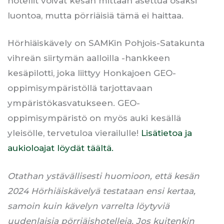
hotellit voivat kesän mittaan asettua osaksi
luontoa, mutta pörriäisiä tämä ei haittaa.
Hörhiäiskävely on SAMKin Pohjois-Satakunta
vihreän siirtymän aalloilla -hankkeen
kesäpilotti, joka liittyy Honkajoen GEO-
oppimisympäristöllä tarjottavaan
ympäristökasvatukseen. GEO-
oppimisympäristö on myös auki kesällä
yleisölle, tervetuloa vierailulle!
Lisätietoa ja
aukioloajat löydät täältä.
Otathan ystävällisesti huomioon, että kesän
2024 Hörhiäiskävelyä testataan ensi kertaa,
samoin kuin kävelyn varrelta löytyviä
uudenlaisia pörriäishotelleja. Jos kuitenkin