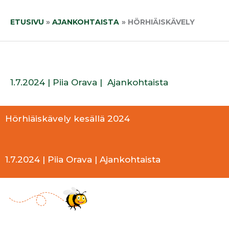
Siirry
sisältöön
ETUSIVU
AJANKOHTAISTA
HÖRHIÄISKÄVELY
1.7.2024
|
Piia Orava
|
Ajankohtaista
Hörhiäiskävely kesällä 2024
1.7.2024 | Piia Orava |
Ajankohtaista