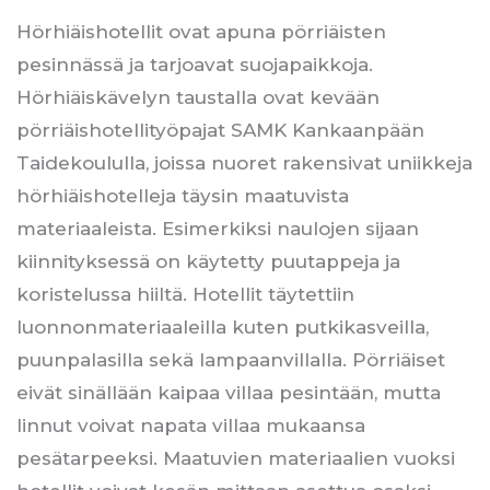
Hörhiäishotellit ovat apuna pörriäisten
pesinnässä ja tarjoavat suojapaikkoja.
Hörhiäiskävelyn taustalla ovat kevään
pörriäishotellityöpajat SAMK Kankaanpään
Taidekoululla, joissa nuoret rakensivat uniikkeja
hörhiäishotelleja täysin maatuvista
materiaaleista. Esimerkiksi naulojen sijaan
kiinnityksessä on käytetty puutappeja ja
koristelussa hiiltä. Hotellit täytettiin
luonnonmateriaaleilla kuten putkikasveilla,
puunpalasilla sekä lampaanvillalla. Pörriäiset
eivät sinällään kaipaa villaa pesintään, mutta
linnut voivat napata villaa mukaansa
pesätarpeeksi. Maatuvien materiaalien vuoksi