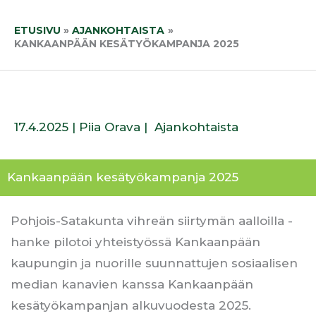
Siirry
sisältöön
ETUSIVU
AJANKOHTAISTA
KANKAANPÄÄN KESÄTYÖKAMPANJA 2025
17.4.2025
|
Piia Orava
|
Ajankohtaista
Kankaanpään kesätyökampanja 2025
Pohjois-Satakunta vihreän siirtymän aalloilla -
hanke pilotoi yhteistyössä Kankaanpään
kaupungin ja nuorille suunnattujen sosiaalisen
median kanavien kanssa Kankaanpään
kesätyökampanjan alkuvuodesta 2025.