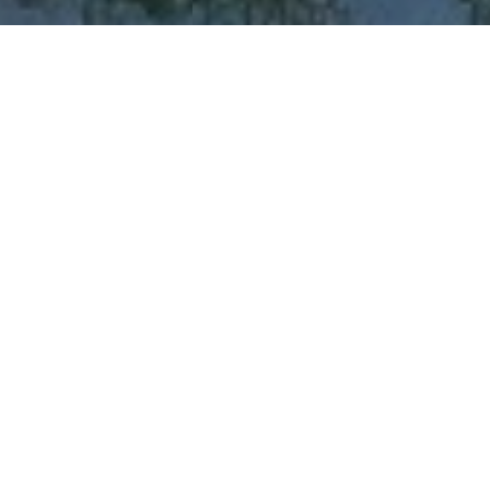
Kirkkokallio-konferenssi järjestettiin ensi
kerran 5.11.2025 Kankaanpäässä
Kirkkokallion ekoteollisuuspuistoon
pohjautuva laadukas
kiertotalouden ja
kestävän teollisuuden konferenssi
Kankaanpääsalissa kokosi satapäisen
asiantuntijayleisön kuulemaan
kiertotalouden ja vihreän siirtymän
teemoista.
Lisäksi päivässä esiteltiin
Kirkkokallion ekoteollisuuspuiston